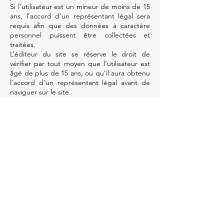
Si l’utilisateur est un mineur de moins de 15
ans, l’accord d’un représentant légal sera
requis afin que des données à caractère
personnel puissent être collectées et
traitées.
L’éditeur du site se réserve le droit de
vérifier par tout moyen que l’utilisateur est
âgé de plus de 15 ans, ou qu’il aura obtenu
l’accord d’un représentant légal avant de
naviguer sur le site.
ARTICLE 6 : UTILISATION
DES FICHIERS « COOKIES
»
Le site a éventuellement recours aux
techniques de « cookies ».
Un « cookie » est un fichier de petite taille
(moins de 4 ko), stocké par le site sur le
disque dur de l’utilisateur, contenant des
informations relatives aux habitudes de
navigation de l’utilisateur.